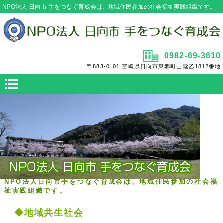
NPO法人 日向市 手をつなぐ育成会は、地域住民参加の社会福祉実践組織です。
0982‐69‐3610
〒883‐0101 宮崎県日向市東郷町山陰乙1812番地
NPO法人日向市手をつなぐ育成会は、地域住民参加の社会福
祉実践組織です。
◆地域共生社会