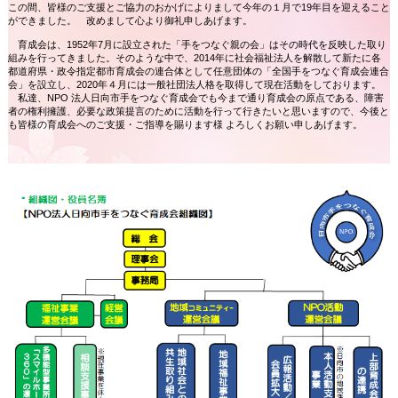
この間、皆様のご支援とご協力のおかげによりまして今年の１月で19年目を迎えること
ができました。 改めまして心より御礼申しあげます。
育成会は、1952年7月に設立された「手をつなぐ親の会」はその時代を反映した取り
組みを行ってきました。そのような中で、2014年に社会福祉法人を解散して新たに各
都道府県・政令指定都市育成会の連合体として任意団体の「全国手をつなぐ育成会連合
会」を設立し、2020年４月には一般社団法人格を取得して現在活動をしております。
私達、NPO 法人日向市手をつなぐ育成会でも今まで通り育成会の原点である、障害
者の権利擁護、必要な政策提言のために活動を行って行きたいと思いますので、今後と
も皆様の育成会へのご支援・ご指導を賜ります様 よろしくお願い申しあげます。