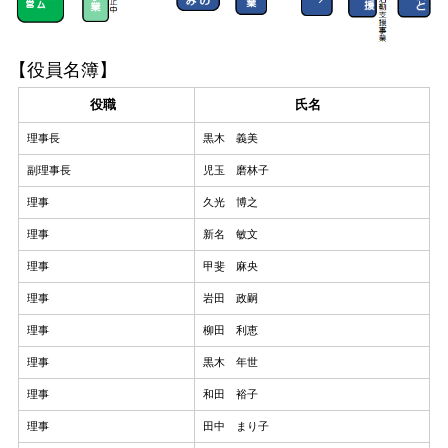
【役員名簿】
役職
氏名
理事長
黒木 義美
副理事長
児玉 磨林子
理事
久光 博之
理事
新名 敏文
理事
甲斐 麻央
理事
岩田 政嗣
理事
柳田 利恵
理事
黒木 年世
理事
和田 裕子
理事
田中 まり子