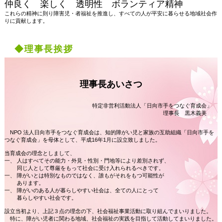
仲良く 楽しく 透明性 ボランティア精神
これらの精神に則り障害児・者福祉を推進し、すべての人が平安に暮らせる地域社会作
りに貢献します。
◆理事長挨拶
理事長あいさつ
特定非営利活動法人「日向市手をつなぐ育成会」
理事長 黒木義美
NPO 法人日向市手をつなぐ育成会は、知的障がい児と家族の互助組織「日向市手を
つなぐ育成会」を母体として、平成16年1月に設立致しました。
当育成会の理念としまして、
一、 人はすべてその能力・外見・性別・門地等により差別されず、
同じ人として尊厳をもって社会に受け入れられるべきです。
一、 障がいとは特別なものではなく、誰もがそれをもつ可能性が
あります。
一、 障がいのある人が暮らしやすい社会は、全ての人にとって
暮らしやすい社会です。
設立当初より、上記３点の理念の下、社会福祉事業活動に取り組んでまいりました。
特に、障がい児者に関わる地域、社会福祉の実践を目指して活動してまいりました。